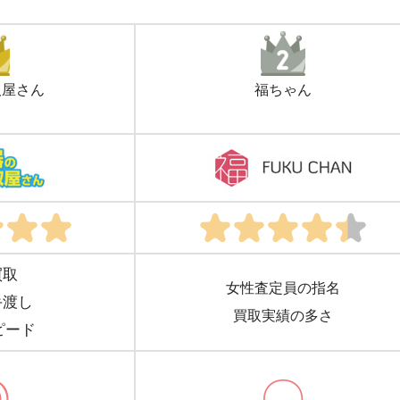
取屋さん
福ちゃん
買取
女性査定員の指名
手渡し
買取実績の多さ
ピード
◎
〇