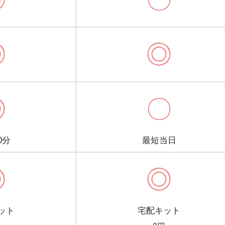
◎
◎
◎
〇
0分
最短当日
◎
◎
ット
宅配キット