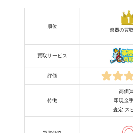
順位
楽器の
買
買取サービス
評価
高価
即現金
特徴
査定 ス
買取価格