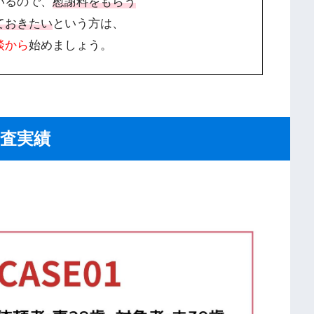
いるので、
慰謝料をもらう
ておきたい
という方は、
談から
始めましょう。
査実績