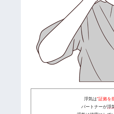
浮気は
”証拠を
パートナーが
浮