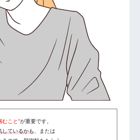
掴むこと”
が重要です。
気しているかも
、または