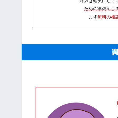
浮気は確実にして
ための準備をし
まず
無料の相
調